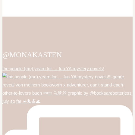
@MONAKASTEN
the people (me) yearn for … fun YA mystery novels!
july so far ☀️🦎🍝🌊