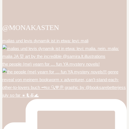
@MONAKASTEN
malias und levis dynamik ist in etwa: levi: mali
the people (me) yearn for … fun YA mystery novels!
july so far ☀️🦎🍝🌊